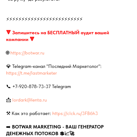
⚡⚡⚡⚡⚡⚡⚡⚡⚡⚡⚡⚡⚡⚡⚡⚡⚡⚡⚡⚡⚡⚡⚡⚡⚡
🔻 Запишитесь на БЕСПЛАТНЫЙ аудит вашей
компании 🔻
🌐
https://botwar.ru
💎 Telegram-канал "Последний Маркетолог":
https://t.me/lastmarketer
📞 +7-920-878-73-37 Telegram
📩
lordark@lenta.ru
⚒️ Как это работает:
https://clck.ru/3FB6h3
➡️
BOTWAR MARKETING - ВАШ ГЕНЕРАТОР
ДЕНЕЖНЫХ ПОТОКОВ 💲📈🚀