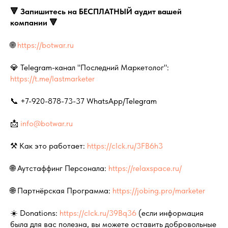
🔻 Запишитесь на БЕСПЛАТНЫЙ аудит вашей
компании 🔻
🌐
https://botwar.ru
💎 Telegram-канал "Последний Маркетолог":
https://t.me/lastmarketer
📞 +7-920-878-73-37 WhatsApp/Telegram
📩
info@botwar.ru
⚒️ Как это работает:
https://clck.ru/3FB6h3
🌐 Аутстаффинг Персонала:
https://relaxspace.ru/
🌐 Партнёрская Программа:
https://jobing.pro/marketer
☀️ Donations:
https://clck.ru/39Bq36
(если информация
была для вас полезна, вы можете оставить добровольные